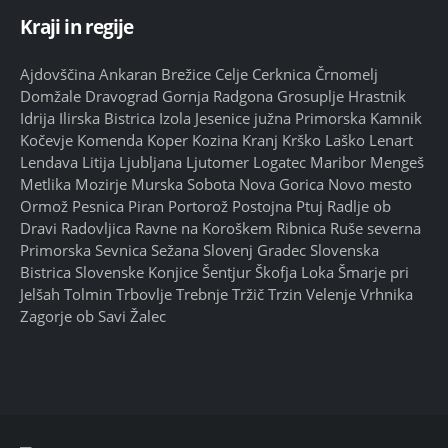
Kraji in regije
Ajdovščina
Ankaran
Brežice
Celje
Cerknica
Črnomelj
Domžale
Dravograd
Gornja Radgona
Grosuplje
Hrastnik
Idrija
Ilirska Bistrica
Izola
Jesenice
južna Primorska
Kamnik
Kočevje
Komenda
Koper
Kozina
Kranj
Krško
Laško
Lenart
Lendava
Litija
Ljubljana
Ljutomer
Logatec
Maribor
Mengeš
Metlika
Mozirje
Murska Sobota
Nova Gorica
Novo mesto
Ormož
Pesnica
Piran
Portorož
Postojna
Ptuj
Radlje ob
Dravi
Radovljica
Ravne na Koroškem
Ribnica
Ruše
severna
Primorska
Sevnica
Sežana
Slovenj Gradec
Slovenska
Bistrica
Slovenske Konjice
Šentjur
Škofja Loka
Šmarje pri
Jelšah
Tolmin
Trbovlje
Trebnje
Tržič
Trzin
Velenje
Vrhnika
Zagorje ob Savi
Žalec