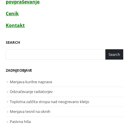
povpraševanje
.
Cenik
Kontakt
SEARCH
Search
ZADNJE OBJAVE
Menjava kurilne naprave
Odzračevanje radiatorjev
Toplotna zaščita stropa nad neogrevano kletjo
Menjava tesnil na oknih
Pasivna hiša