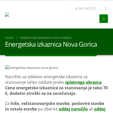
041 685 272
HOME
ENERGETSKA IZKAZNICA NOVA GORICA
Energetska izkaznica Nova Gorica
Naročilo za izdelavo energetske izkaznice za
stanovanje lahko oddate preko
spletnega obrazca
.
Cena energetske izkaznice za stanovanje je tako 70
€, dodatni stroški se ne zaračunajo.
Za
hiše, večstanovanjske stavbe, poslovne stavbe
in ostale stavbe
pa izberite
oddaj naročilo
ali
oddaj