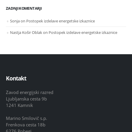
ZADNJI KOMENTARJI
Sonja
on
Postopek izdelave energetske izkaznice
Nastja Košir Oblak
on
Postopek izdelave energetske izkaznice
Kontakt
Zavod energijski razred
Ljubljanska cesta 9b
1241 Kamnik
Marino Smilovič s.p.
Frenkova cesta 18b
6276 Pobegi