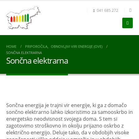
041 685 272
HOME
PRIPOROČILA
,
OBNOVLJIVI VIRI ENERGIJE (OVE)
SONČNA ELEKTRARNA
Sončna elektrarna
Sončna energija je trajni vir energije, ki ga z domačo
sončno elektrarno lahko izkoristimo za samooskrbo in
energetsko neodvisnost svojega doma. S tem si
zagotovimo stroškovno in okolju prijazno oskrbo z
električno energijo. Deluje tako, da v obdobjih visoke