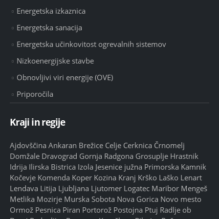
Energetska izkaznica
Energetska sanacija
Energetska učinkovitost ogrevalnih sistemov
Nizkoenergijske stavbe
Obnovljivi viri energije (OVE)
Priporočila
Kraji in regije
Ajdovščina
Ankaran
Brežice
Celje
Cerknica
Črnomelj
Domžale
Dravograd
Gornja Radgona
Grosuplje
Hrastnik
Idrija
Ilirska Bistrica
Izola
Jesenice
južna Primorska
Kamnik
Kočevje
Komenda
Koper
Kozina
Kranj
Krško
Laško
Lenart
Lendava
Litija
Ljubljana
Ljutomer
Logatec
Maribor
Mengeš
Metlika
Mozirje
Murska Sobota
Nova Gorica
Novo mesto
Ormož
Pesnica
Piran
Portorož
Postojna
Ptuj
Radlje ob