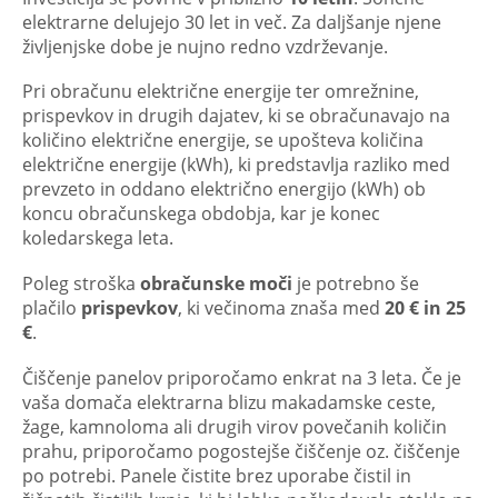
elektrarne delujejo 30 let in več. Za daljšanje njene
življenjske dobe je nujno redno vzdrževanje.
Pri obračunu električne energije ter omrežnine,
prispevkov in drugih dajatev, ki se obračunavajo na
količino električne energije, se upošteva količina
električne energije (kWh), ki predstavlja razliko med
prevzeto in oddano električno energijo (kWh) ob
koncu obračunskega obdobja, kar je konec
koledarskega leta.
Poleg stroška
obračunske moči
je potrebno še
plačilo
prispevkov
, ki večinoma znaša med
20 € in 25
€
.
Čiščenje panelov priporočamo enkrat na 3 leta. Če je
vaša domača elektrarna blizu makadamske ceste,
žage, kamnoloma ali drugih virov povečanih količin
prahu, priporočamo pogostejše čiščenje oz. čiščenje
po potrebi. Panele čistite brez uporabe čistil in