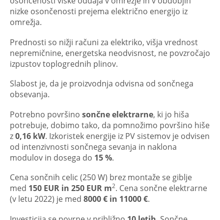
osončenosti viške oddaja v omrežje in v obdobjih
nizke osončenosti prejema električno energijo iz
omrežja.
Prednosti so nižji računi za elektriko, višja vrednost
nepremičnine, energetska neodvisnost, ne povzročajo
izpustov toplogrednih plinov.
Slabost je, da je proizvodnja odvisna od sončnega
obsevanja.
Potrebno površino
sončne elektrarne
, ki jo hiša
potrebuje, dobimo tako, da pomnožimo površino hiše
z
0,16 kW
. Izkoristek energije iz PV sistemov je odvisen
od intenzivnosti sončnega sevanja in naklona
modulov in dosega do
15 %
.
Cena sončnih celic (250 W) brez montaže se giblje
2
med
150 EUR in 250 EUR m
. Cena sončne elektrarne
(v letu 2022) je med
8000 € in 11000 €
.
Investicija se povrne v približno
10 letih
. Sončne